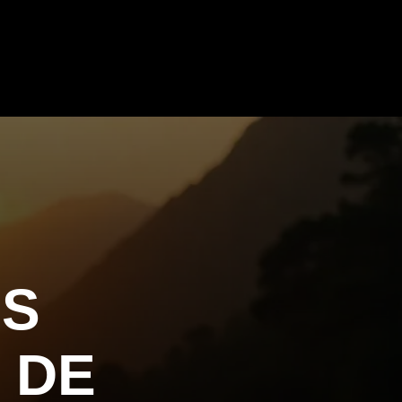
ES
 DE