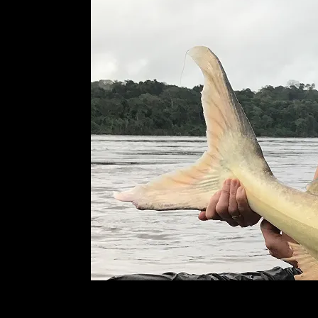
A 3H FISH
VOCÊ
Para pescar em pontos e operações d
oferecer ao pescador novas alternati
destino. Somos a 3HFishing. Tarpon, T
outros peixes te esperam!