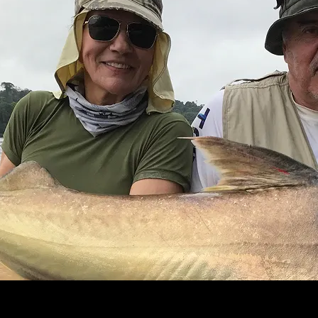
ING LEVA
e pesca de forma exclusiva. Nosso foco é
vas e uma operação diferenciada em cada
ucunaré, Dourado, Surubim, Robalo e muitos