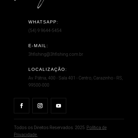
WHATSAPP:
(54) 9 9644-5454
E-MAIL:
3hfishing@3hfishing.com.br
LOCALIZAÇÃO:
Av. Pátria, 400 - Sala 401 - Centro, Carazinho - RS,
99500-000
Todos os Direitos Reservados. 2025.
Política de
Privacidade.